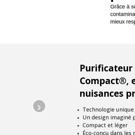
Grâce à so
contamina
mieux resp
Purificateur
Compact®, e
nuisances pr
›
Technologie unique 
Un design imaginé p
Compact et léger
Éco-conçu dans les 