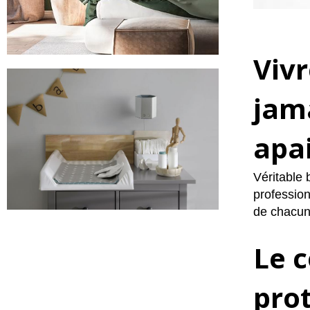
Vivr
jama
apai
Véritable b
profession
de chacun 
L
e
c
pro