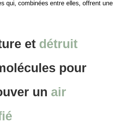
s qui, combinées entre elles, offrent une
ture et
détruit
molécules pour
ouver un
air
fié