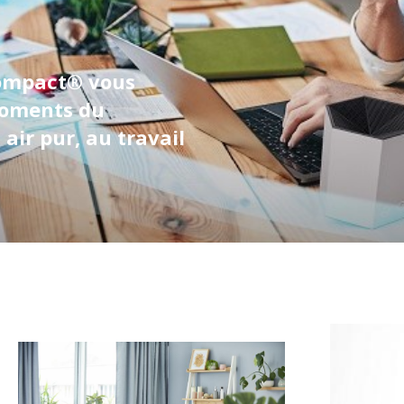
 Compact® vous
moments du
air pur, au travail