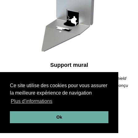
Support mural
Le support mural permet de maintenir et sécurisé votre shield
Ce site utilise des cookies pour vous assurer
Compact
®
contre le vol. Il est en acier inoxydable, éco-conçu
et fabriqué en France. Design by Ramy Fischler
la meilleure expérience de navigation
Plus d'informations
EN SAVOIR +
Ok