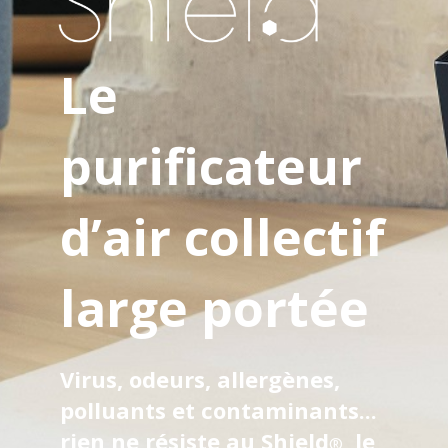
Le
purificateur
d’air collectif
large portée
Virus, odeurs, allergènes,
polluants et contaminants...
rien ne résiste au Shield
,
le
®